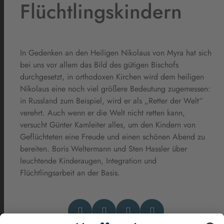
Flüchtlingskindern
In Gedenken an den Heiligen Nikolaus von Myra hat sich
bei uns vor allem das Bild des gütigen Bischofs
durchgesetzt, in orthodoxen Kirchen wird dem heiligen
Nikolaus eine noch viel größere Bedeutung zugemessen:
in Russland zum Beispiel, wird er als „Retter der Welt“
verehrt. Auch wenn er die Welt nicht retten kann,
versucht Günter Kamleiter alles, um den Kindern von
Geflüchteten eine Freude und einen schönen Abend zu
bereiten. Boris Weltermann und Sten Hassler über
leuchtende Kinderaugen, Integration und
Flüchtlingsarbeit an der Basis.