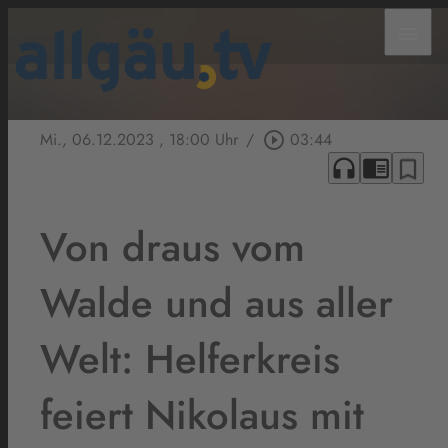
menu
Mi., 06.12.2023
, 18:00 Uhr
/
play_circle_outline
03:44
headphones
chrome_reader_mode
bookmark_border
Von draus vom
Walde und aus aller
Welt: Helferkreis
feiert Nikolaus mit