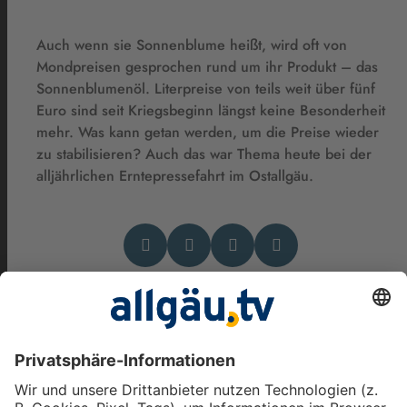
Auch wenn sie Sonnenblume heißt, wird oft von
Mondpreisen gesprochen rund um ihr Produkt – das
Sonnenblumenöl. Literpreise von teils weit über fünf
Euro sind seit Kriegsbeginn längst keine Besonderheit
mehr. Was kann getan werden, um die Preise wieder
zu stabilisieren? Auch das war Thema heute bei der
alljährlichen Erntepressefahrt im Ostallgäu.
Das könnte Dich auch
interessieren