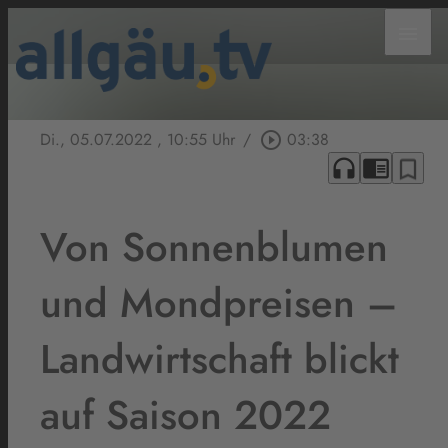
menu
Di., 05.07.2022
, 10:55 Uhr
/
play_circle_outline
03:38
headphones
chrome_reader_mode
bookmark_border
Von Sonnenblumen
und Mondpreisen –
Landwirtschaft blickt
auf Saison 2022