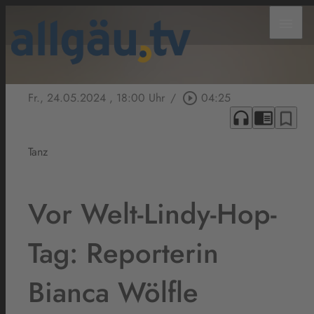
menu
Fr., 24.05.2024
, 18:00 Uhr
/
play_circle_outline
04:25
headphones
chrome_reader_mode
bookmark_border
Tanz
Vor Welt-Lindy-Hop-
Tag: Reporterin
Bianca Wölfle