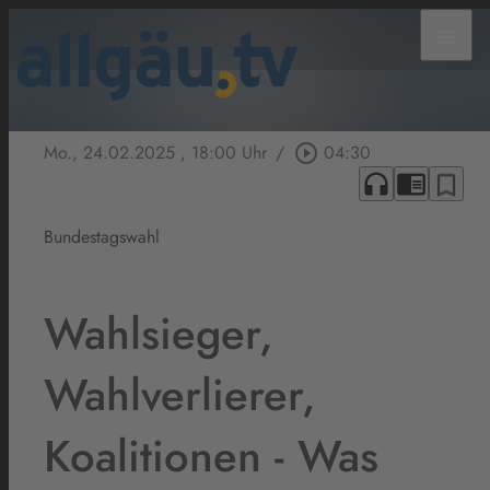
menu
Mo., 24.02.2025
, 18:00 Uhr
/
play_circle_outline
04:30
headphones
chrome_reader_mode
bookmark_border
Bundestagswahl
Wahlsieger,
Wahlverlierer,
Koalitionen - Was