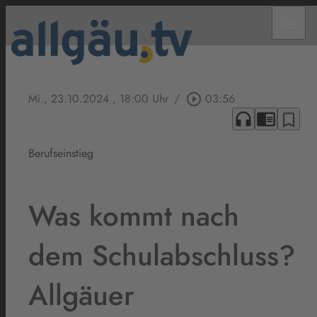
menu
Mi., 23.10.2024
, 18:00 Uhr
/
play_circle_outline
03:56
headphones
chrome_reader_mode
bookmark_border
Berufseinstieg
Was kommt nach
dem Schulabschluss?
Allgäuer