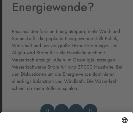
Energiewende?
Raus aus den fossilen Energieträgern, mehr Wind- und
Sonnenkraft: die geplante Energiewende stellt Politik,
Wirtschaft und uns vor große Herausforderungen. Im
Allgäu wird Strom für viele Haushalte auch mit
Wasserkraft erzeugt. Allein im Oberallgäu erzeugen
Wasserkraftwerke Strom für rund 37.000 Haushalte. Bei
den Diskussionen um die Energiewende dominieren
allerdings Solarstrom und Windkraft. Die Wasserkraft
scheint da keine Rolle zu spielen.