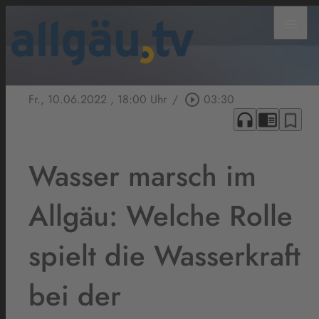
menu
Fr., 10.06.2022
, 18:00 Uhr
/
play_circle_outline
03:30
headphones
chrome_reader_mode
bookmark_border
Wasser marsch im
Allgäu: Welche Rolle
spielt die Wasserkraft
bei der