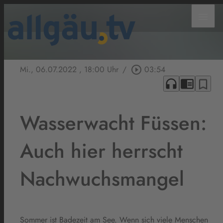
menu
Mi., 06.07.2022
, 18:00 Uhr
/
play_circle_outline
03:54
headphones
chrome_reader_mode
bookmark_border
Wasserwacht Füssen:
Auch hier herrscht
Nachwuchsmangel
Sommer ist Badezeit am See. Wenn sich viele Menschen