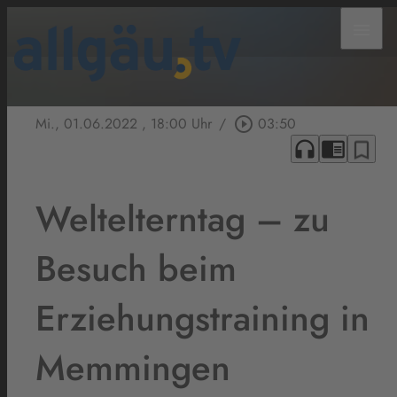
menu
Mi., 01.06.2022
, 18:00 Uhr
/
play_circle_outline
03:50
headphones
chrome_reader_mode
bookmark_border
Weltelterntag – zu
Besuch beim
Erziehungstraining in
Memmingen