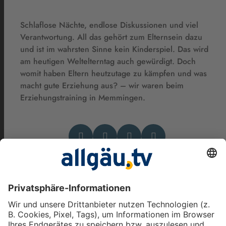
Schlaflose Nächte, endlose Diskussionen und viel
Verantwortung. All das gehört zum Elternsein dazu
und ist im wahrsten Sinne kein Kinderspiel. Das wird
am heutigen Weltelterntag auch gewürdigt. Doch
womit haben Eltern heutzutage zu kämpfen und was
macht gute Erziehung aus? – wir waren beim
Erziehungstraining in Memmingen.
Das könnte Dich auch
interessieren