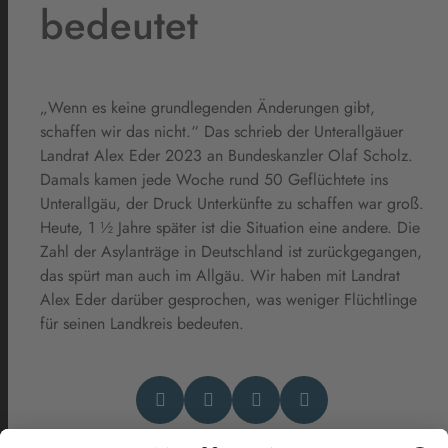
bedeutet
„Wenn es keine grundlegenden Änderungen gibt,
schaffen wir das nicht.“ Das schrieb der Unterallgäuer
Landrat Alex Eder 2023 an Bundeskanzler Olaf Scholz.
Damals kamen jede Woche rund 50 Geflüchtete ins
Unterallgäu, der Druck Unterkünfte zu schaffen war groß.
Heute, 1 ½ Jahre später ist die Situation eine andere. Die
Zahl der Asylanträge in Deutschland ist zurückgegangen,
das spürt man auch im Allgäu. Wir haben mit Landrat
Alex Eder darüber gesprochen, was weniger Flüchtlinge
für seinen Landkreis bedeuten.