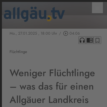
menu
Mo., 27.01.2025
, 18:00 Uhr
/
play_circle_outline
04:06
headphones
chrome_reader_mode
bookmark_border
Flüchtlinge
Weniger Flüchtlinge
– was das für einen
Allgäuer Landkreis