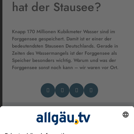
hat der Stausee?
Knapp 170 Millionen Kubikmeter Wasser sind im
Forggensee gespeichert. Damit ist er einer der
bedeutendsten Stauseen Deutschlands. Gerade in
Zeiten des Wassermangels ist der Forggensee als
Speicher besonders wichtig. Warum und was der
Forggensee sonst noch kann – wir waren vor Ort.
Das könnte Dich auch