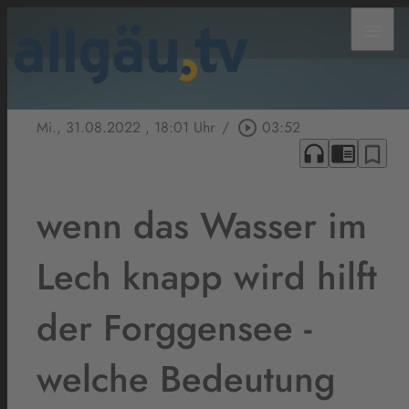
menu
Mi., 31.08.2022
, 18:01 Uhr
/
play_circle_outline
03:52
headphones
chrome_reader_mode
bookmark_border
wenn das Wasser im
Lech knapp wird hilft
der Forggensee -
welche Bedeutung