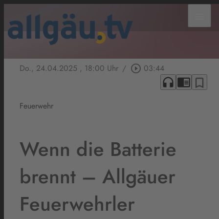
menu
Do., 24.04.2025
, 18:00 Uhr
/
play_circle_outline
03:44
headphones
chrome_reader_mode
bookmark_border
Feuerwehr
Wenn die Batterie
brennt – Allgäuer
Feuerwehrler