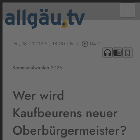
menu
Di., 18.03.2025
, 18:00 Uhr
/
play_circle_outline
04:01
headphones
chrome_reader_mode
bookmark_border
Kommunalwahlen 2026
Wer wird
Kaufbeurens neuer
Oberbürgermeister?