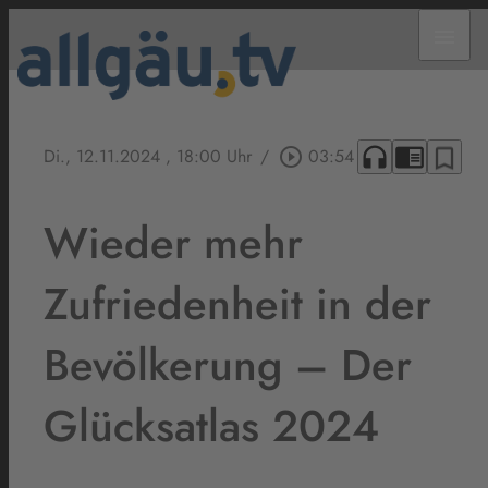
menu
headphones
chrome_reader_mode
bookmark_border
Di., 12.11.2024
, 18:00 Uhr
/
play_circle_outline
03:54
Wieder mehr
Zufriedenheit in der
Bevölkerung – Der
Glücksatlas 2024