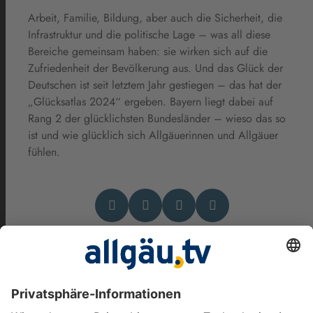
Arbeit, Familie, Bildung, aber auch die Sicherheit, die
Infrastruktur und die politische Lage – was all diese
Bereiche gemeinsam haben: sie wirken sich auf die
Zufriedenheit der Bevölkerung aus. Und das Glück der
Deutschen ist seit letztem Jahr gestiegen – das hat der
„Glücksatlas 2024“ ergeben. Bayern liegt dabei auf
Rang 2 der glücklichsten Bundesländer – wieso das so
ist und wie glücklich sich Allgäuerinnen und Allgäuer
fühlen.
Das könnte Dich auch