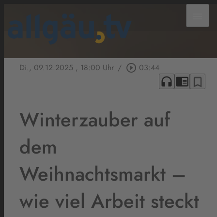
menu
Di., 09.12.2025
, 18:00 Uhr
/
play_circle_outline
03:44
headphones
chrome_reader_mode
bookmark_border
Winterzauber auf
dem
Weihnachtsmarkt –
wie viel Arbeit steckt