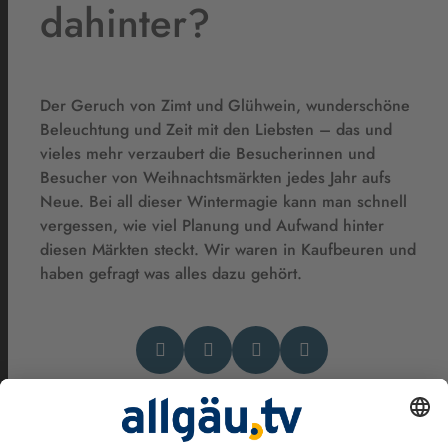
dahinter?
Der Geruch von Zimt und Glühwein, wunderschöne
Beleuchtung und Zeit mit den Liebsten – das und
vieles mehr verzaubert die Besucherinnen und
Besucher von Weihnachtsmärkten jedes Jahr aufs
Neue. Bei all dieser Wintermagie kann man schnell
vergessen, wie viel Planung und Aufwand hinter
diesen Märkten steckt. Wir waren in Kaufbeuren und
haben gefragt was alles dazu gehört.