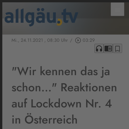
menu
Mi., 24.11.2021
, 08:30 Uhr
/
play_circle_outline
03:29
headphones
chrome_reader_mode
bookmark_border
"Wir kennen das ja
schon..." Reaktionen
auf Lockdown Nr. 4
in Österreich