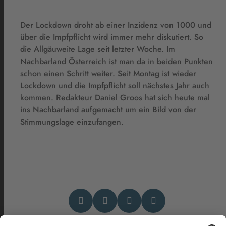
Der Lockdown droht ab einer Inzidenz von 1000 und
über die Impfpflicht wird immer mehr diskutiert. So
die Allgäuweite Lage seit letzter Woche. Im
Nachbarland Österreich ist man da in beiden Punkten
schon einen Schritt weiter. Seit Montag ist wieder
Lockdown und die Impfpflicht soll nächstes Jahr auch
kommen. Redakteur Daniel Groos hat sich heute mal
ins Nachbarland aufgemacht um ein Bild von der
Stimmungslage einzufangen.