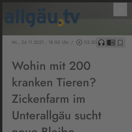
menu
headphones
chrome_reader_mode
bookmark_border
Mi., 24.11.2021
, 18:00 Uhr
/
play_circle_outline
03:50
Wohin mit 200
kranken Tieren?
Zickenfarm im
Unterallgäu sucht
neue Bleibe