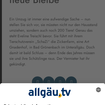
Ein Umzug ist immer eine aufwendige Sache – nun
stellen Sie sich vor, sie müssten nicht nur den Hausstand
umziehen, sondern auch noch 200 Tiere! Genau das
steht Eveline Treischl bevor. Sie führt mit ihrem
Tierschutzverein „SchaZi“ die Zickenfarm, eine Art
Gnadenhof, in Bad Grönenbach im Unterallgäu. Doch
damit ist bald Schluss – denn Ende des Jahres müssen
sie und ihre Schützlinge raus. Der Vermieter hat ihr
gekündigt.