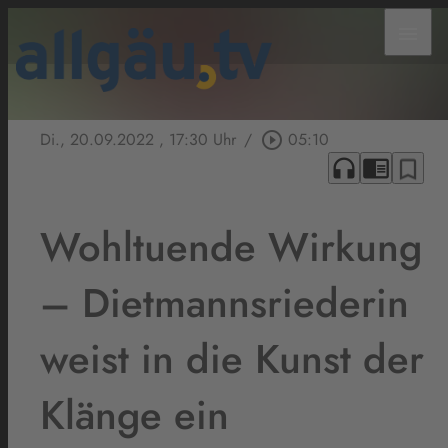
menu
Di., 20.09.2022
, 17:30 Uhr
/
play_circle_outline
05:10
headphones
chrome_reader_mode
bookmark_border
Wohltuende Wirkung
– Dietmannsriederin
weist in die Kunst der
Klänge ein