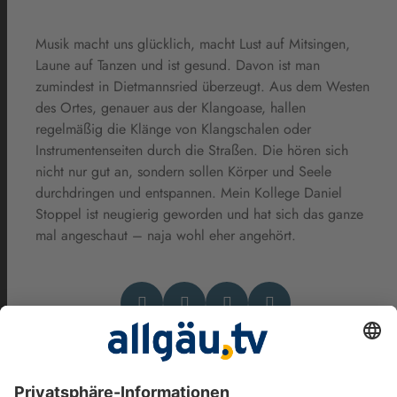
Musik macht uns glücklich, macht Lust auf Mitsingen,
Laune auf Tanzen und ist gesund. Davon ist man
zumindest in Dietmannsried überzeugt. Aus dem Westen
des Ortes, genauer aus der Klangoase, hallen
regelmäßig die Klänge von Klangschalen oder
Instrumentenseiten durch die Straßen. Die hören sich
nicht nur gut an, sondern sollen Körper und Seele
durchdringen und entspannen. Mein Kollege Daniel
Stoppel ist neugierig geworden und hat sich das ganze
mal angeschaut – naja wohl eher angehört.