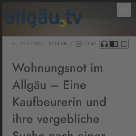
menu
headphones
chrome_reader_mode
bookmark_border
Fr., 16.07.2021
, 17:18 Uhr
/
play_circle_outline
03:40
Wohnungsnot im
Allgäu – Eine
Kaufbeurerin und
ihre vergebliche
Suche nach einer