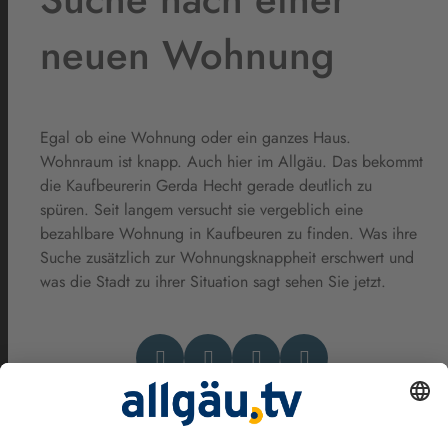
neuen Wohnung
Egal ob eine Wohnung oder ein ganzes Haus.
Wohnraum ist knapp. Auch hier im Allgäu. Das bekommt
die Kaufbeurerin Gerda Hecht gerade deutlich zu
spüren. Seit langem versucht sie vergeblich eine
bezahlbare Wohnung in Kaufbeuren zu finden. Was ihre
Suche zusätzlich zur Wohnungsknappheit erschwert und
was die Stadt zu ihrer Situation sagt sehen Sie jetzt.