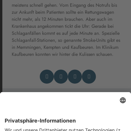
meistens schnell gehen. Vom Eingang des Notrufs bis
zur Ankunft beim Patienten sollte ein Rettungswagen
nicht mehr, als 12 Minuten brauchen. Aber auch im
Krankenhaus angekommen tickt die Uhr: Gerade bei
Schlaganfällen kommt es auf jede Minute an. Spezielle
Schlaganfall-Stationen, so genannte Stroke-Units gibt es
in Memmingen, Kempten und Kaufbeuren. Im Klinikum
Kaufbeuren konnten wir hinter die Kulissen schauen.
Das könnte Dich auch
interessieren