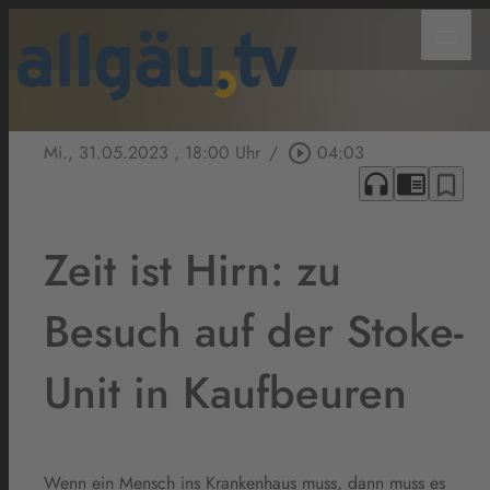
menu
Mi., 31.05.2023
, 18:00 Uhr
/
play_circle_outline
04:03
headphones
chrome_reader_mode
bookmark_border
Zeit ist Hirn: zu
Besuch auf der Stoke-
Unit in Kaufbeuren
Wenn ein Mensch ins Krankenhaus muss, dann muss es