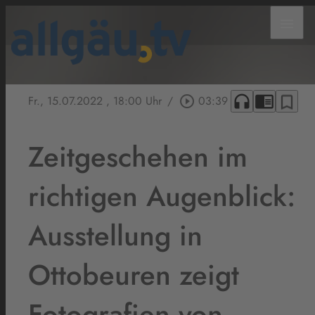
menu
headphones
chrome_reader_mode
bookmark_border
Fr., 15.07.2022
, 18:00 Uhr
/
play_circle_outline
03:39
Zeitgeschehen im
richtigen Augenblick:
Ausstellung in
Ottobeuren zeigt
Fotografien von