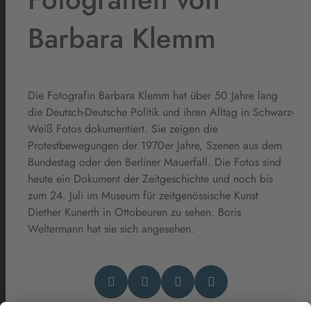
Barbara Klemm
Die Fotografin Barbara Klemm hat über 50 Jahre lang
die Deutsch-Deutsche Politik und ihren Alltag in Schwarz-
Weiß Fotos dokumentiert. Sie zeigen die
Protestbewegungen der 1970er Jahre, Szenen aus dem
Bundestag oder den Berliner Mauerfall. Die Fotos sind
heute ein Dokument der Zeitgeschichte und noch bis
zum 24. Juli im Museum für zeitgenössische Kunst
Diether Kunerth in Ottobeuren zu sehen. Boris
Weltermann hat sie sich angesehen.