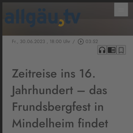
menu
Fr., 30.06.2023
, 18:00 Uhr
/
play_circle_outline
03:52
headphones
chrome_reader_mode
bookmark_border
Zeitreise ins 16.
Jahrhundert – das
Frundsbergfest in
Mindelheim findet