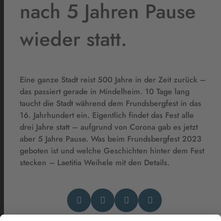
nach 5 Jahren Pause
wieder statt.
Eine ganze Stadt reist 500 Jahre in der Zeit zurück –
das passiert gerade in Mindelheim. 10 Tage lang
taucht die Stadt während dem Frundsbergfest in das
16. Jahrhundert ein. Eigentlich findet das Fest alle
drei Jahre statt – aufgrund von Corona gab es jetzt
aber 5 Jahre Pause. Was beim Frundsbergfest 2023
geboten ist und welche Geschichten hinter dem Fest
stecken – Laetitia Weihele mit den Details.