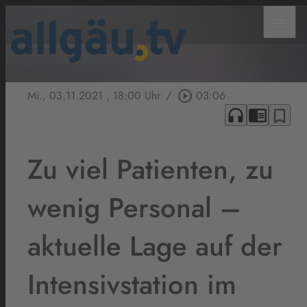
menu
Mi., 03.11.2021
, 18:00 Uhr
/
play_circle_outline
03:06
headphones
chrome_reader_mode
bookmark_border
Zu viel Patienten, zu
wenig Personal –
aktuelle Lage auf der
Intensivstation im