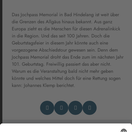
Das Jochpass Memorial in Bad Hindelang ist weit über
die Grenzen des Allgäus hinaus bekannt. Aus ganz
Europa zieht es die Menschen für diesen Adrenalinkick
in die Region. Und das seit 100 Jahren. Doch die
Geburtstagsfeier in diesem Jahr könnte auch eine
vorgezogene Abschiedstour gewesen sein. Denn dem
Jochpass Memorial droht das Ende zum im nächsten Jahr
101. Geburtstag. Freiwillig passiert das aber nicht.
Warum es die Veranstaltung bald nicht mehr geben
könnte und welches Mittel doch für eine Rettung sogen
kann: Johannes Klemp berichtet.