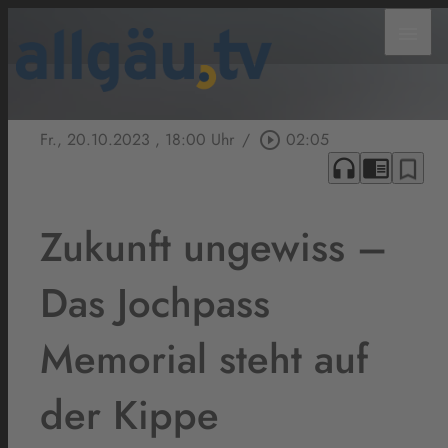
menu
Fr., 20.10.2023
, 18:00 Uhr
/
play_circle_outline
02:05
headphones
chrome_reader_mode
bookmark_border
Zukunft ungewiss –
Das Jochpass
Memorial steht auf
der Kippe