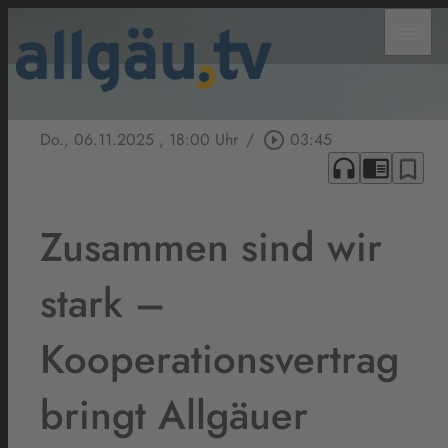
menu
Do., 06.11.2025
, 18:00 Uhr
/
play_circle_outline
03:45
headphones
chrome_reader_mode
bookmark_border
Zusammen sind wir
stark –
Kooperationsvertrag
bringt Allgäuer