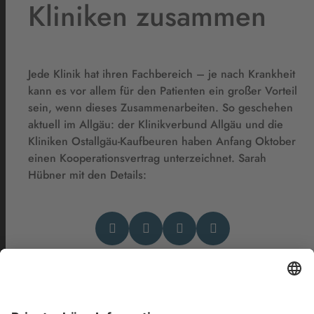
Kliniken zusammen
Jede Klinik hat ihren Fachbereich – je nach Krankheit
kann es vor allem für den Patienten ein großer Vorteil
sein, wenn dieses Zusammenarbeiten. So geschehen
aktuell im Allgäu: der Klinikverbund Allgäu und die
Kliniken Ostallgäu-Kaufbeuren haben Anfang Oktober
einen Kooperationsvertrag unterzeichnet. Sarah
Hübner mit den Details:
Das könnte Dich auch