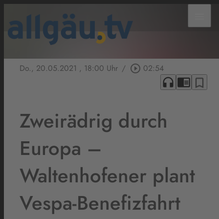
menu
Do., 20.05.2021
, 18:00 Uhr
/
play_circle_outline
02:54
headphones
chrome_reader_mode
bookmark_border
Zweirädrig durch
Europa –
Waltenhofener plant
Vespa-Benefizfahrt