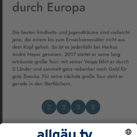
durch Europa
Die besten kindheits- und Jugendträume sind vielleicht
jene, die einem bis zum Erwachsenenalter nicht aus
dem Kopf gehen. So ist es jedenfalls bei Markus
André Mayer gewesen. 2017 startet er seine lang
erträumte große Tour: mit seiner Vespa fährt er durch
5 Länder und sammelt ganz nebenbei noch Geld für
gute Zwecke. Für seine nächste große Tour steht er
gerade in den Startlöchern.