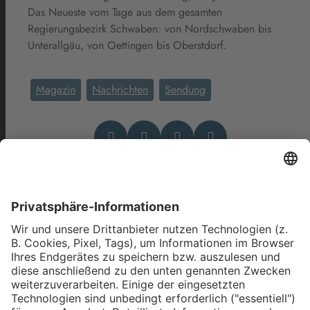
Das Neueste vom Tage aus dem gesamten
Regierungsbezirk Schwaben: von Nordschwaben bis
Unterallgäu, von Oettingen bis Oberstdorf.
Magazin
Nachrichten
Sendung
Das könnte Dich auch
interessieren
allgäu.tv Nachrichten - Freitag,