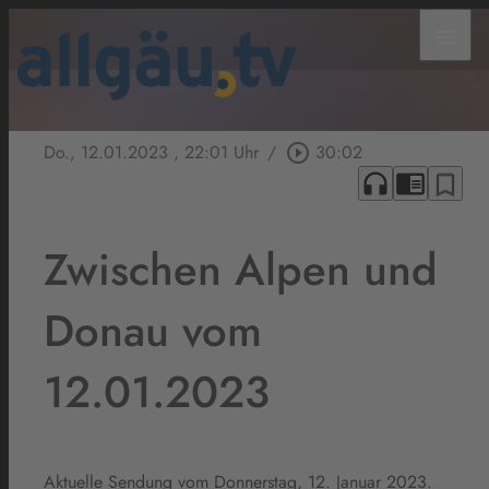
menu
Do., 12.01.2023
, 22:01 Uhr
/
play_circle_outline
30:02
headphones
chrome_reader_mode
bookmark_border
Zwischen Alpen und
Donau vom
12.01.2023
Aktuelle Sendung vom Donnerstag, 12. Januar 2023.