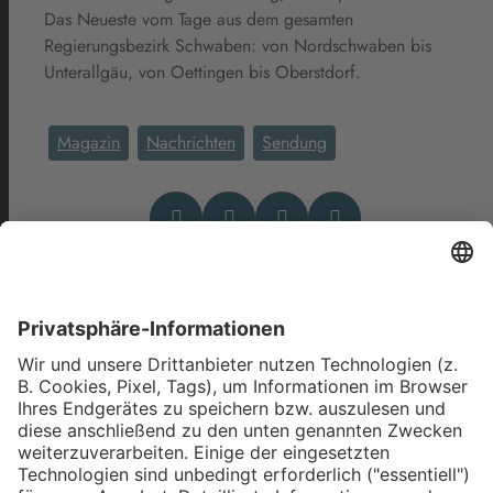
Das Neueste vom Tage aus dem gesamten
Regierungsbezirk Schwaben: von Nordschwaben bis
Unterallgäu, von Oettingen bis Oberstdorf.
Magazin
Nachrichten
Sendung
Das könnte Dich auch
interessieren
allgäu.tv Nachrichten -