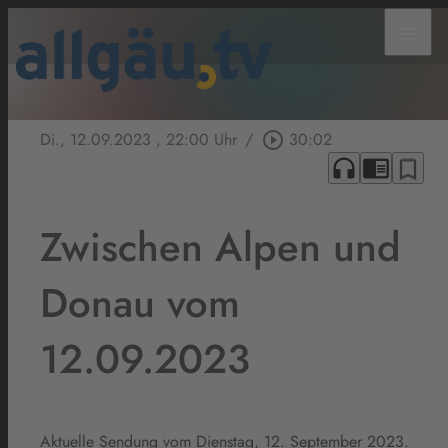
menu
Di., 12.09.2023
, 22:00 Uhr
/
play_circle_outline
30:02
headphones
chrome_reader_mode
bookmark_border
Zwischen Alpen und
Donau vom
12.09.2023
Aktuelle Sendung vom Dienstag, 12. September 2023.