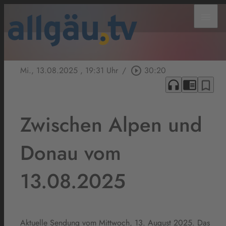
menu
Mi., 13.08.2025
, 19:31 Uhr
/
play_circle_outline
30:20
headphones
chrome_reader_mode
bookmark_border
Zwischen Alpen und
Donau vom
13.08.2025
Aktuelle Sendung vom Mittwoch, 13. August 2025. Das