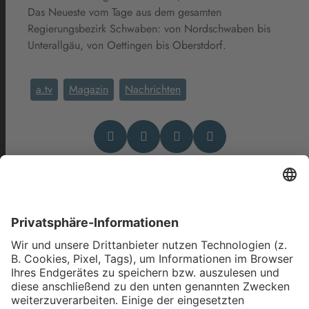
Das Neueste vom Tage aus dem gesamten
Regierungsbezirk Schwaben: von Nordschwaben bis
Unterallgäu, von Oettingen bis Oberstdorf.
a.tv
Magazin
Nachrichten
Das könnte Dich auch
interessieren
Was war los im Westallgäu
und am Bodensee –