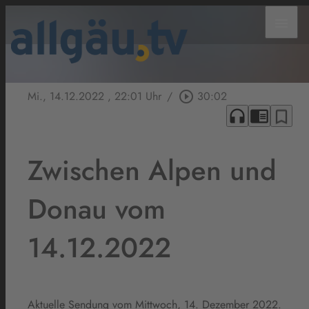
menu
Mi., 14.12.2022
, 22:01 Uhr
/
play_circle_outline
30:02
headphones
chrome_reader_mode
bookmark_border
Zwischen Alpen und
Donau vom
14.12.2022
Aktuelle Sendung vom Mittwoch, 14. Dezember 2022.