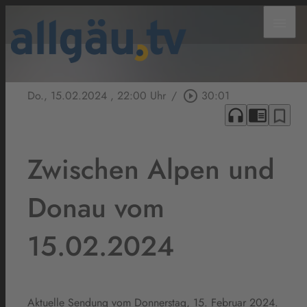
menu
Do., 15.02.2024
, 22:00 Uhr
/
play_circle_outline
30:01
headphones
chrome_reader_mode
bookmark_border
Zwischen Alpen und
Donau vom
15.02.2024
Aktuelle Sendung vom Donnerstag, 15. Februar 2024.