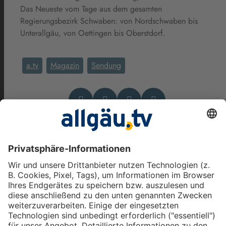
Das Neueste vom Tage aus dem gesamten
Regierungsbezirk Schwaben: von Nordschwaben bis
Unterallgäu, von Oettingen bis Oberstdorf.
a.tv
Magazin
Sendung
Das könnte Dich auch
interessieren
Zwischen Alpen und Donau