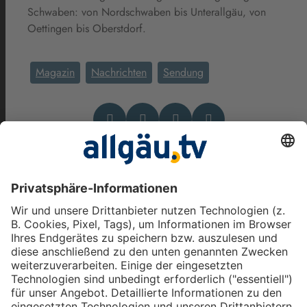
Schwaben: von Nordschwaben bis Unterallgäu, von
Oettingen bis Oberstdorf.
Magazin
Nachrichten
Sendung
Das könnte Dich auch
interessieren
allgäu.tv Nachrichten -
Donnerstag, 6. August 2026