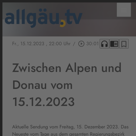
menu
headphones
chrome_reader_mode
bookmark_border
Fr., 15.12.2023
, 22:00 Uhr
/
play_circle_outline
30:01
Zwischen Alpen und
Donau vom
15.12.2023
Aktuelle Sendung vom Freitag, 15. Dezember 2023. Das
Neueste vom Tage aus dem gesamten Regierungsbezirk