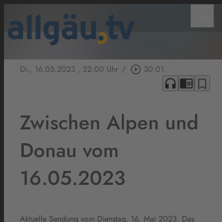
menu
Di., 16.05.2023
, 22:00 Uhr
/
play_circle_outline
30:01
headphones
chrome_reader_mode
bookmark_border
Zwischen Alpen und
Donau vom
16.05.2023
Aktuelle Sendung vom Dienstag, 16. Mai 2023. Das