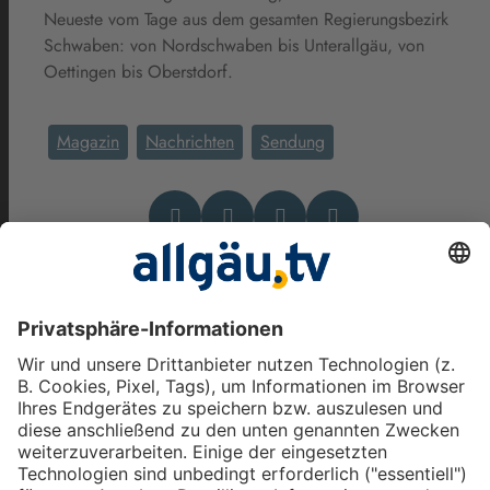
Neueste vom Tage aus dem gesamten Regierungsbezirk
Schwaben: von Nordschwaben bis Unterallgäu, von
Oettingen bis Oberstdorf.
Magazin
Nachrichten
Sendung
Das könnte Dich auch
interessieren
Daniel Stoppel mit den
allgäu.tv Nachrichten -