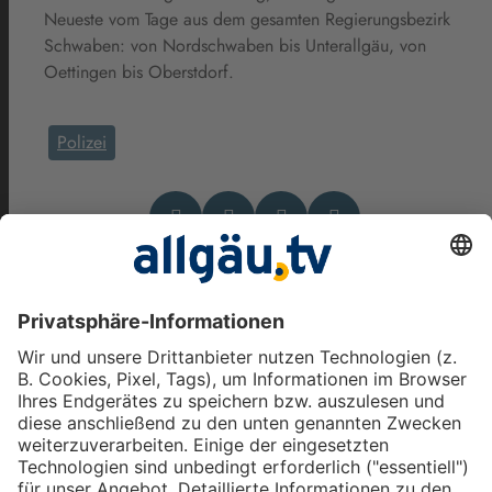
Neueste vom Tage aus dem gesamten Regierungsbezirk
Schwaben: von Nordschwaben bis Unterallgäu, von
Oettingen bis Oberstdorf.
Polizei
Das könnte Dich auch
interessieren
Zwischen Alpen und Donau