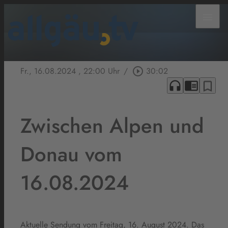
menu
Fr., 16.08.2024
, 22:00 Uhr
/
play_circle_outline
30:02
headphones
chrome_reader_mode
bookmark_border
Zwischen Alpen und
Donau vom
16.08.2024
Aktuelle Sendung vom Freitag, 16. August 2024. Das