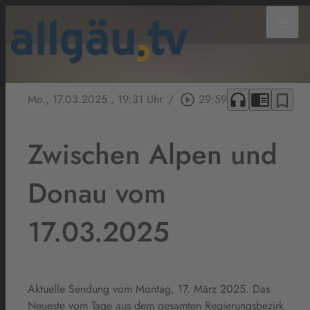
menu
headphones
chrome_reader_mode
bookmark_border
Mo., 17.03.2025
, 19:31 Uhr
/
play_circle_outline
29:59
Zwischen Alpen und
Donau vom
17.03.2025
Aktuelle Sendung vom Montag, 17. März 2025. Das
Neueste vom Tage aus dem gesamten Regierungsbezirk