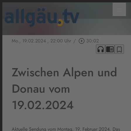
menu
Mo., 19.02.2024
, 22:00 Uhr
/
play_circle_outline
30:02
headphones
chrome_reader_mode
bookmark_border
Zwischen Alpen und
Donau vom
19.02.2024
Aktuelle Sendung vom Montag, 19. Februar 2024. Das