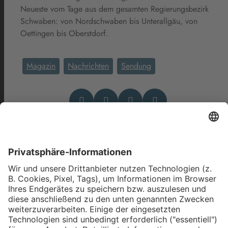
Neueste vom Tage aus dem gesamten Regierungsbezirk
Schwaben: von Nordschwaben bis Unterallgäu, von
Oettingen bis Oberstdorf.
Magazin
Nachrichten
Sendung
Das könnte Dich auch
interessieren
allgäu.tv Nachrichten - Freitag,