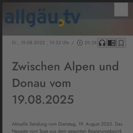
menu
headphones
chrome_reader_mode
bookmark_border
Di., 19.08.2025
, 19:33 Uhr
/
play_circle_outline
29:28
Zwischen Alpen und
Donau vom
19.08.2025
Aktuelle Sendung vom Dienstag, 19. August 2025. Das
Neueste vom Tage aus dem gesamten Regierungsbezirk