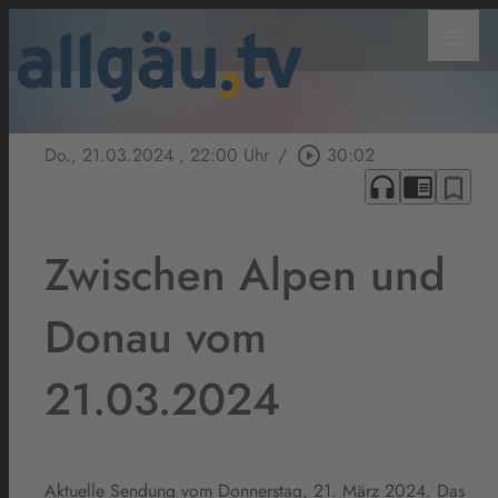
menu
Do., 21.03.2024
, 22:00 Uhr
/
play_circle_outline
30:02
headphones
chrome_reader_mode
bookmark_border
Zwischen Alpen und
Donau vom
21.03.2024
Aktuelle Sendung vom Donnerstag, 21. März 2024. Das