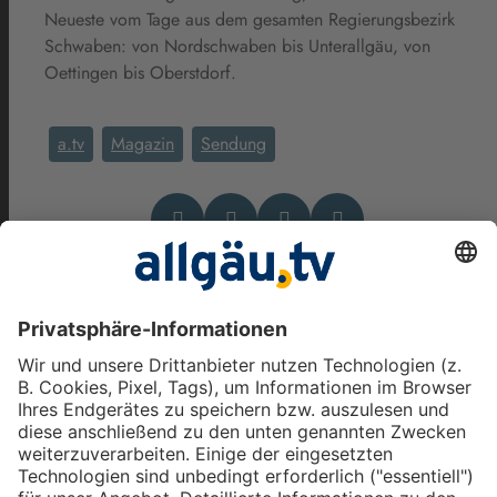
Neueste vom Tage aus dem gesamten Regierungsbezirk
Schwaben: von Nordschwaben bis Unterallgäu, von
Oettingen bis Oberstdorf.
a.tv
Magazin
Sendung
Das könnte Dich auch
interessieren
Zwischen Alpen und Donau