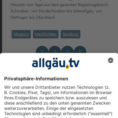
Neueste vom Tage aus dem gesamten Regierungsbezirk
Schwaben: von Nordschwaben bis Unterallgäu, von
Oettingen bis Oberstdorf.
Magazin
Nachrichten
Sendung
Das könnte Dich auch
interessieren
allgäu.tv Nachrichten - Freitag,