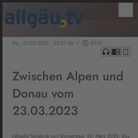
menu
Do., 23.03.2023
, 22:01 Uhr
/
play_circle_outline
30:01
headphones
chrome_reader_mode
bookmark_border
Zwischen Alpen und
Donau vom
23.03.2023
Aktuelle Sendung vom Donnerstag, 23. März 2023. Das