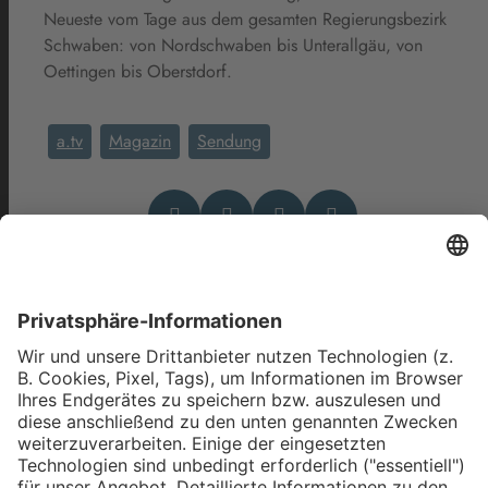
Neueste vom Tage aus dem gesamten Regierungsbezirk
Schwaben: von Nordschwaben bis Unterallgäu, von
Oettingen bis Oberstdorf.
a.tv
Magazin
Sendung
Das könnte Dich auch
interessieren
Zwischen Alpen und Donau