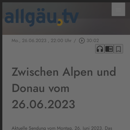
menu
Mo., 26.06.2023
, 22:00 Uhr
/
play_circle_outline
30:02
headphones
chrome_reader_mode
bookmark_border
Zwischen Alpen und
Donau vom
26.06.2023
Aktuelle Sendung vom Montag, 26. Juni 2023. Das