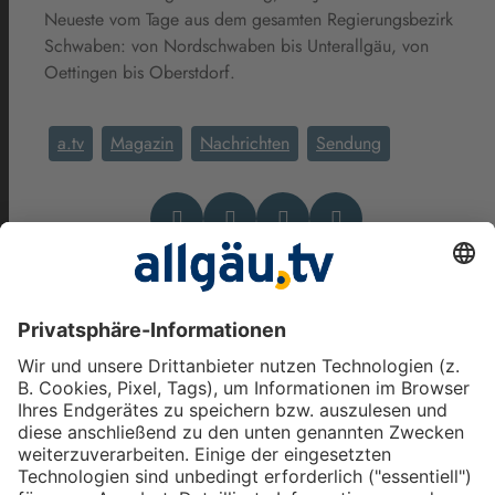
Neueste vom Tage aus dem gesamten Regierungsbezirk
Schwaben: von Nordschwaben bis Unterallgäu, von
Oettingen bis Oberstdorf.
a.tv
Magazin
Nachrichten
Sendung
Das könnte Dich auch
interessieren
allgäu.tv Nachrichten - Freitag,