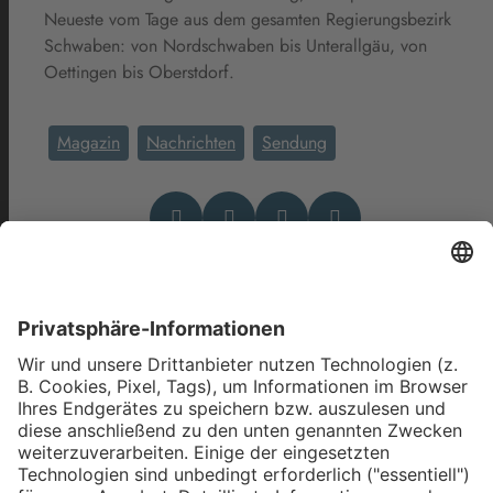
Neueste vom Tage aus dem gesamten Regierungsbezirk
Schwaben: von Nordschwaben bis Unterallgäu, von
Oettingen bis Oberstdorf.
Magazin
Nachrichten
Sendung
Das könnte Dich auch
interessieren
allgäu.tv Nachrichten -