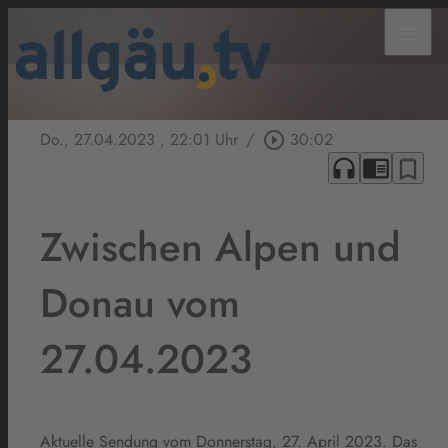
menu
Do., 27.04.2023
, 22:01 Uhr
/
play_circle_outline
30:02
headphones
chrome_reader_mode
bookmark_border
Zwischen Alpen und
Donau vom
27.04.2023
Aktuelle Sendung vom Donnerstag, 27. April 2023. Das