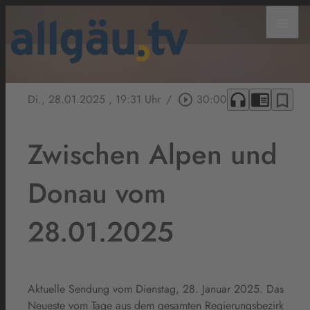
menu
headphones
chrome_reader_mode
bookmark_border
Di., 28.01.2025
, 19:31 Uhr
/
play_circle_outline
30:00
Zwischen Alpen und
Donau vom
28.01.2025
Aktuelle Sendung vom Dienstag, 28. Januar 2025. Das
Neueste vom Tage aus dem gesamten Regierungsbezirk