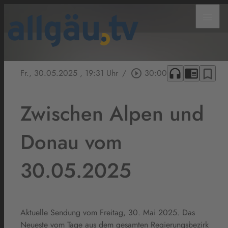
menu
headphones
chrome_reader_mode
bookmark_border
Fr., 30.05.2025
, 19:31 Uhr
/
play_circle_outline
30:00
Zwischen Alpen und
Donau vom
30.05.2025
Aktuelle Sendung vom Freitag, 30. Mai 2025. Das
Neueste vom Tage aus dem gesamten Regierungsbezirk