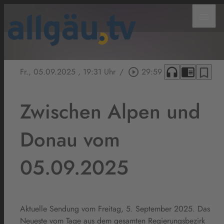
menu
headphones
chrome_reader_mode
bookmark_border
Fr., 05.09.2025
, 19:31 Uhr
/
play_circle_outline
29:59
Zwischen Alpen und
Donau vom
05.09.2025
Aktuelle Sendung vom Freitag, 5. September 2025. Das
Neueste vom Tage aus dem gesamten Regierungsbezirk