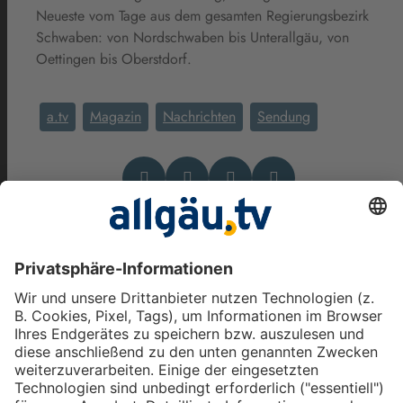
Neueste vom Tage aus dem gesamten Regierungsbezirk
Schwaben: von Nordschwaben bis Unterallgäu, von
Oettingen bis Oberstdorf.
a.tv
Magazin
Nachrichten
Sendung
Das könnte Dich auch
interessieren
allgäu.tv Nachrichten - Freitag,