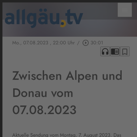
menu
Mo., 07.08.2023
, 22:00 Uhr
/
play_circle_outline
30:01
headphones
chrome_reader_mode
bookmark_border
Zwischen Alpen und
Donau vom
07.08.2023
Aktuelle Sendung vom Montag, 7. August 2023. Das