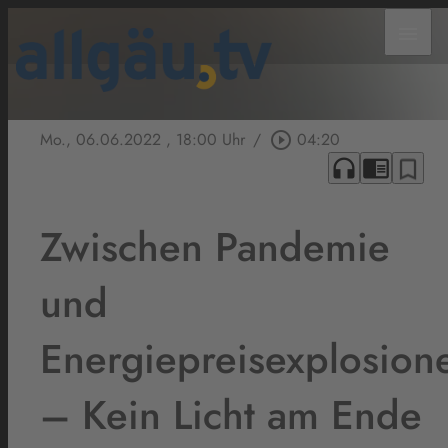
menu
Mo., 06.06.2022
, 18:00 Uhr
/
play_circle_outline
04:20
headphones
chrome_reader_mode
bookmark_border
Zwischen Pandemie
und
Energiepreisexplosion
– Kein Licht am Ende