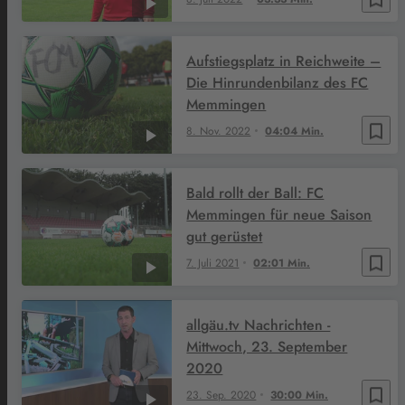
Aufstiegsplatz in Reichweite –
Die Hinrundenbilanz des FC
Memmingen
bookmark_border
8. Nov. 2022
04:04 Min.
Bald rollt der Ball: FC
Memmingen für neue Saison
gut gerüstet
bookmark_border
7. Juli 2021
02:01 Min.
allgäu.tv Nachrichten -
Mittwoch, 23. September
2020
bookmark_border
23. Sep. 2020
30:00 Min.