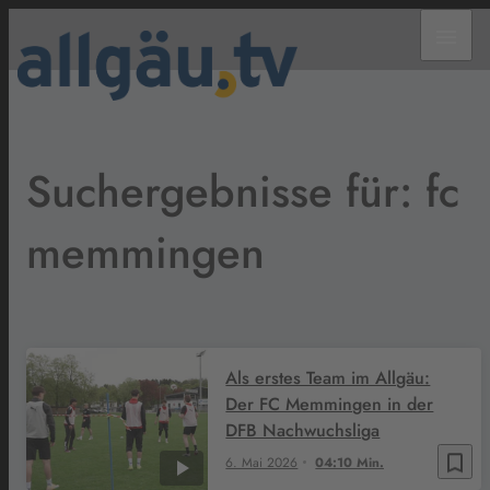
menu
Suchergebnisse für: fc
memmingen
Als erstes Team im Allgäu:
Der FC Memmingen in der
DFB Nachwuchsliga
bookmark_border
6. Mai 2026
04:10 Min.