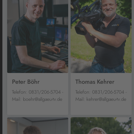
Peter Böhr
Thomas Kehrer
Telefon: 0831/206-5704 -
Telefon: 0831/206-5704 -
Mail: boehr@allgaeu-tv.de
Mail: kehrer@allgaeu-tv.de