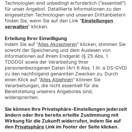
Online Management
Anna Baiz
Telefon: 0831/206-5715 -