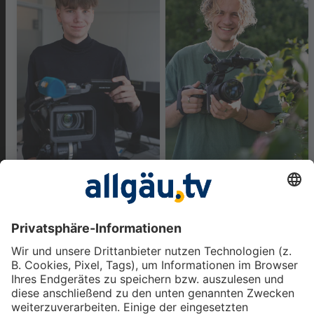
Moritz Rahn
Kilian Haag
Telefon: 0831/206-5704 -
Telefon: 0831/206-5708 -
Mail: rahn@allgaeu-tv.de
Mail: haagki@allgaeu-tv.de